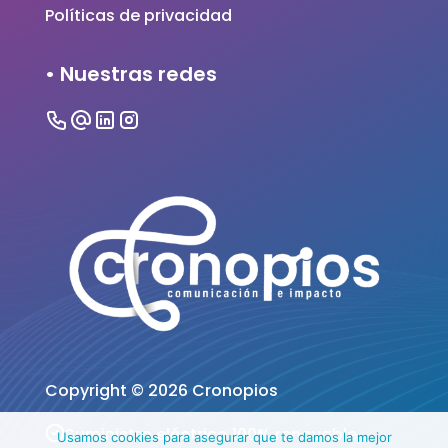
Políticas de privacidad
• Nuestras redes
Copyright ©
2026
Cronopios
Suministro eléctrico 100% renovable ·
Usamos cookies para asegurar que te damos la mejor