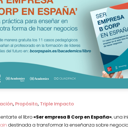
ación
,
Propósito
,
Triple Impacto
entarte el libro
«Ser empresa B Corp en España»
, una i
ain
destinada a transformar la enseñanza sobre negoci