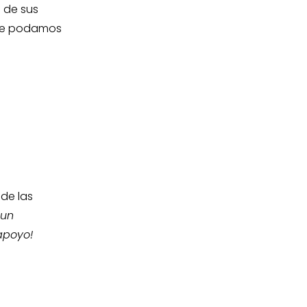
e de sus
que podamos
 de las
 un
apoyo!