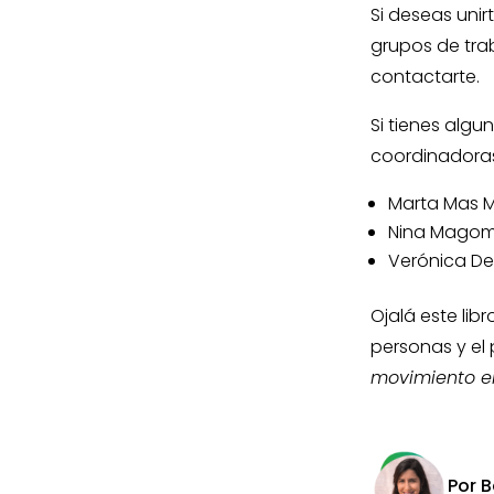
Si deseas unir
grupos de tra
contactarte.
Si tienes algu
coordinadora
Marta Mas 
Nina Mago
Verónica De
Ojalá este libr
personas y el
movimiento em
Por B