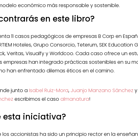
modelo económico más responsable y sostenible.
ontrarás en este libro?
esenta 11 casos pedagógicos de empresas B Corp en España
RTIEM Hoteles, Grupo Consorcio, Teterum, SEK Education G
k, Veritas, Visualfy y Worldcoo. Cada caso ofrece un est
 empresas han integrado prácticas sostenibles en su m
o han enfrentado dilemas éticos en el camino.
onde junto a
Isabel Ruiz-Mora
,
Juanjo Manzano Sánchez
nchez
escribimos el caso
almanatura
!
 esta iniciativa?
 los accionistas ha sido un principio rector en la enseña