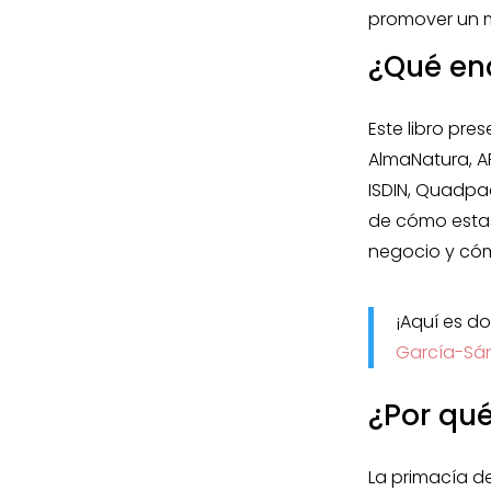
promover un 
¿Qué enc
Este libro pr
AlmaNatura, A
ISDIN, Quadpac
de cómo estas
negocio y cóm
¡Aquí es d
García-Sá
¿Por qué
La primacía de