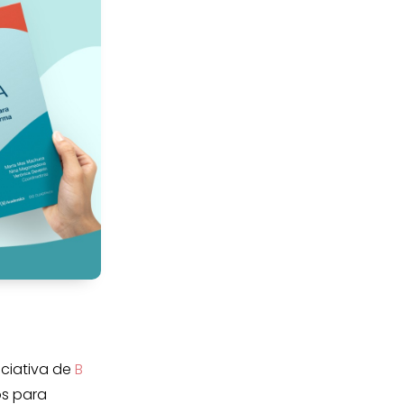
niciativa de
B
os para