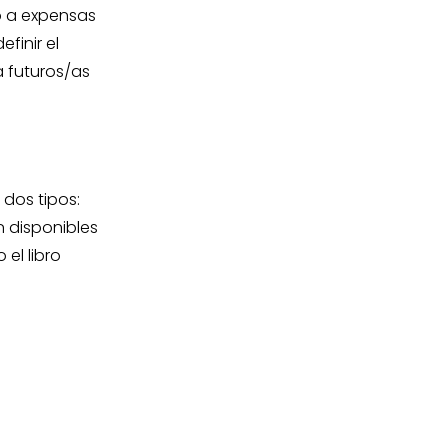
o a expensas
finir el
 futuros/as
 dos tipos:
 disponibles
el libro