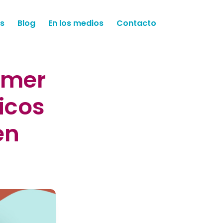
s
Blog
En los medios
Contacto
rimer
icos
en