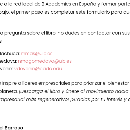
te a la red local de B Academics en España y formar part
bajo, el primer paso es completar este formulario para 
na pregunta sobre el libro, no dudes en contactar con sus
s.
Machuca:
mmas@uic.es
medova:
nmagomedova@uic.es
venin:
vdevenin@eada.edu
o inspire a líderes empresariales para priorizar el bienestar
 planeta.
¡Descarga el libro y únete al movimiento hacia
presarial más regenerativo! ¡Gracias por tu interés y 
el Barroso