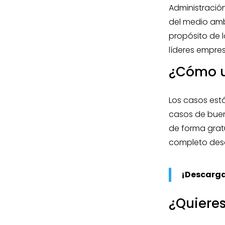
Administració
del medio ambi
propósito de 
líderes empres
¿Cómo ut
Los casos está
casos de buen
de forma gratu
completo desd
¡Descarga
¿Quieres