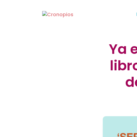
Ya e
lib
d