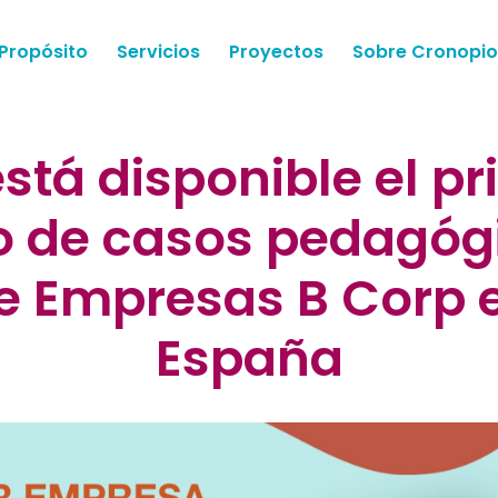
Propósito
Servicios
Proyectos
Sobre Cronopio
stá disponible el p
ro de casos pedagóg
e Empresas B Corp 
España