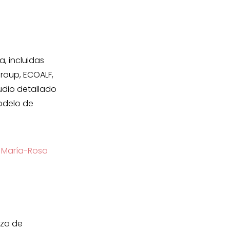
, incluidas
roup, ECOALF,
udio detallado
odelo de
y
María-Rosa
nza de