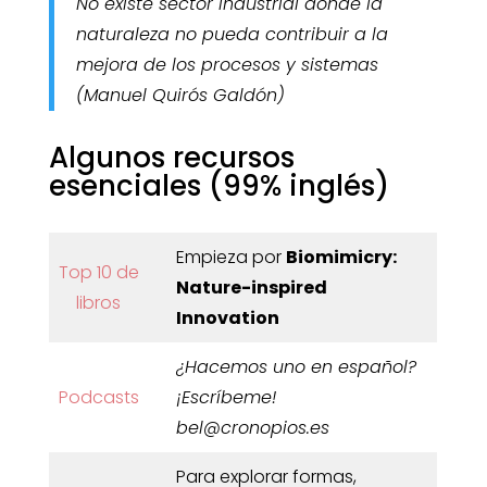
No existe sector industrial donde la
naturaleza no pueda contribuir a la
mejora de los procesos y sistemas
(Manuel Quirós Galdón)
Algunos recursos
esenciales (99% inglés)
Empieza por
Biomimicry:
Top 10 de
Nature-inspired
libros
Innovation
¿Hacemos uno en español?
Podcasts
¡Escríbeme!
bel@cronopios.es
Para explorar formas,